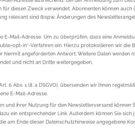
 E-Mail-Adresse ausreichend. Bei der Anmeldung zum Bez
ch für diesen Zweck verwendet. Abonnenten können auch
ierung relevant sind (bspw. Änderungen des Newsletterang
lide E-Mail-Adresse. Um zu überprüfen, dass eine Anmeldu
uble-opt-in“-Verfahren ein. Hierzu protokollieren wir die 
r hiermit angeforderten Antwort. Weitere Daten werden ni
det und nicht an Dritte weitergegeben.
(Art. 6 Abs. 1 lit. a DSGVO), übersenden wir Ihnen regelm
bene E-Mail-Adresse.
ten und ihrer Nutzung für den Newsletterversand können Si
 dazu ein entsprechender Link. Außerdem können Sie sich j
die am Ende dieser Datenschutzhinweise angegebene Kont