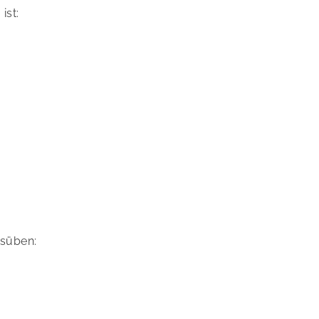
ist:
usüben: