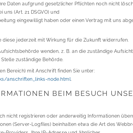
re Daten aufgrund gesetzlicher Pflichten noch nicht lösc
i uns (Art. 21 DSGVO) und
beitung eingewilligt haben oder einen Vertrag mit uns abg
e diese jederzeit mit Wirkung für die Zukunft widerrufen.
 Aufsichtsbehörde wenden, z. B. an die zuständige Aufsi
e Stelle zuständige Behörde.
en Bereich) mit Anschrift finden Sie unter:
s/anschriften_links-node.html
.
ORMATIONEN BEIM BESUCH UNSE
ich nicht registrieren oder anderweitig Informationen übe
tionen (Server-Logfiles) beinhalten etwa die Art des Web
e-Providers, Ihre IP-Adresse und ähnliches.