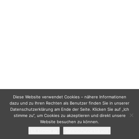
B.A.
Soziologin und Geografin. Studium der
Sozialwissenschaften und der Geografie an der
Université Paris 1 Panthéon-Sorbonne und der
Universidade de Lisboa mit Fokus auf Mensch-
Umwelt-Beziehungen. Studium des
Ressourcenmanagements an der Humboldt-
Universität zu Berlin und der Geografie Globaler
Ungleichheiten an der Freien Universität Berlin mit
Forschungsschwerpunkten in globalen Nord-
Süd-Beziehungen, Landnutzungskonflikten und
Klimagerechtigkeit. Seit 2024 Studentische
Diese Website verwendet Cookies – nähere Informationen
dazu und zu Ihren Rechten als Benutzer finden Sie in unserer
Mitarbeiterin am Institut für Sozialinnovation
Datenschutzerklärung am Ende der Seite. Klicken Sie auf „Ich
Berlin.
stimme zu“, um Cookies zu akzeptieren und direkt unsere
Website besuchen zu können.
Ich stimme zu
Datenschutzerklärung
Mail senden